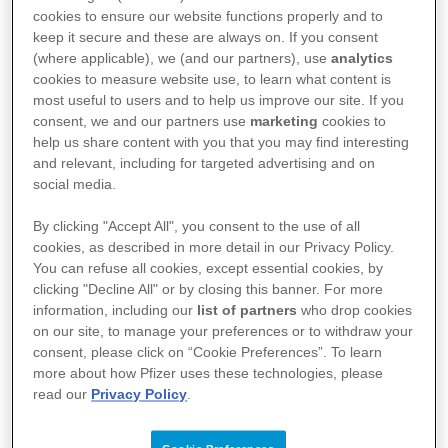
universet og opnå følgende
cookies to ensure our website functions properly and to
fordele:
keep it secure and these are always on. If you consent
(where applicable), we (and our partners), use
analytics
cookies to measure website use, to learn what content is
Få adgang til relevante uddannelser
most useful to users and to help us improve our site. If you
og højaktuel viden inden for dit felt
consent, we and our partners use
marketing
cookies to
Bliv inviteret med til webinarer og
help us share content with you that you may find interesting
arrangement
and relevant, including for targeted advertising and on
Vælg forskellige formater; on-
social media.
demand video, podcast, artikler mv.
By clicking "Accept All", you consent to the use of all
afhængig af din tid og engagement
cookies, as described in more detail in our Privacy Policy.
Find et bredt udvalg af
You can refuse all cookies, except essential cookies, by
terapiområder og fagemner
clicking "Decline All" or by closing this banner. For more
Mød fageksperter inden for dit
information, including our
list of partners
who drop cookies
sundhedsområde
on our site, to manage your preferences or to withdraw your
Mød fageksperter inden for dit
consent, please click on “Cookie Preferences”. To learn
more about how Pfizer uses these technologies, please
område
read our
Privacy Policy
.
Modtag undervisning skræddersyet
til dit behov
Få nyhedbreve med information