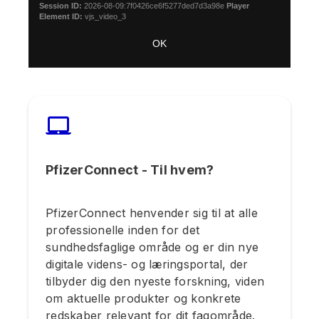
Session ID:
2026-08-09:7f0426ce6f5277ded7d3a98e
Player
Element ID:
vjs_video_3
OK
PfizerConnect - Til hvem?
PfizerConnect henvender sig til at alle
professionelle inden for det
sundhedsfaglige område og er din nye
digitale videns- og læringsportal, der
tilbyder dig den nyeste forskning, viden
om aktuelle produkter og konkrete
redskaber relevant for dit fagområde.