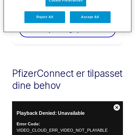
Cookie Preferences
om aktuelle nyheder
Reject All
Accept All
Opret brugerprofil
PfizerConnect er tilpasset
dine behov
This
Close
Playback Denied: Unavailable
is
Modal
a
Dialog
Error Code:
modal
VIDEO_CLOUD_ERR_VIDEO_NOT_PLAYABLE
window.