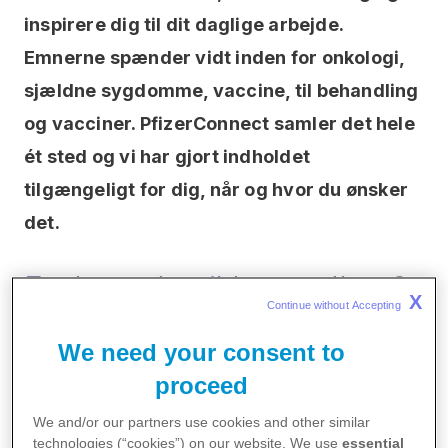
inspirere dig til dit daglige arbejde.
Emnerne spænder vidt inden for onkologi,
sjældne sygdomme, vaccine, til behandling
og vacciner. PfizerConnect samler det hele
ét sted og vi har gjort indholdet
tilgængeligt for dig, når og hvor du ønsker
det.
Er du endnu ikke medlem?
X
Continue without Accepting 
We need your consent to
Opret en brugerprofil på PfizerPro og få
proceed
adgang med det samme
We and/or our partners use cookies and other similar
Bliv en del af PfizerConnect
technologies (“cookies”) on our website. We use
essential